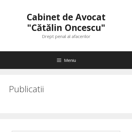
Sari
la
Cabinet de Avocat
conținut
"Cătălin Oncescu"
Drept penal al afacerilor
Meniu
Publicatii